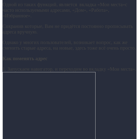
Одной из таких функций, является вкладка «Мои места»с
часто используемыми адресами, «Дом», «Работа»,
«Избранное».
Сохранив которые, Вам не придётся постоянно прописывать
адреса вручную.
Однако у многих пользователей, возникает вопрос, как же
сменить старые адреса, на новые, здесь тоже всё очень просто.
Как поменять адрес
1. Запускаем навигатор, и переходим во вкладку «Мои места».