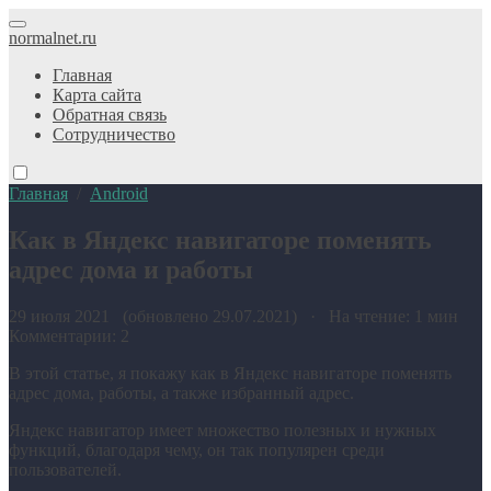
normalnet.ru
Главная
Карта сайта
Обратная связь
Сотрудничество
Главная
/
Android
Как в Яндекс навигаторе поменять
адрес дома и работы
29 июля 2021 (обновлено 29.07.2021) · На чтение: 1 мин
Комментарии: 2
В этой статье, я покажу как в Яндекс навигаторе поменять
адрес дома, работы, а также избранный адрес.
Яндекс навигатор имеет множество полезных и нужных
функций, благодаря чему, он так популярен среди
пользователей.