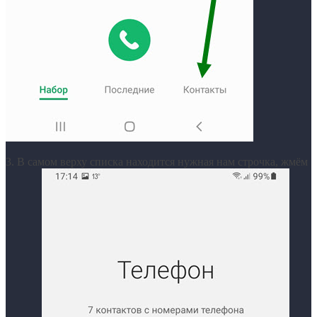
3. В самом верху списка находится нужная нам строчка, жмём