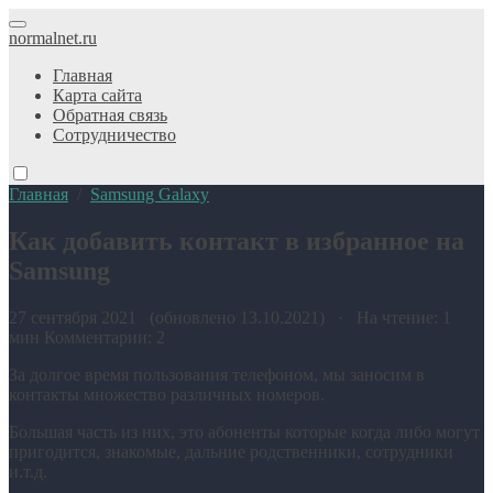
normalnet.ru
Главная
Карта сайта
Обратная связь
Сотрудничество
Главная
/
Samsung Galaxy
Как добавить контакт в избранное на
Samsung
27 сентября 2021 (обновлено 13.10.2021) · На чтение: 1
мин
Комментарии: 2
За долгое время пользования телефоном, мы заносим в
контакты множество различных номеров.
Большая часть из них, это абоненты которые когда либо могут
пригодится, знакомые, дальние родственники, сотрудники
и.т.д.