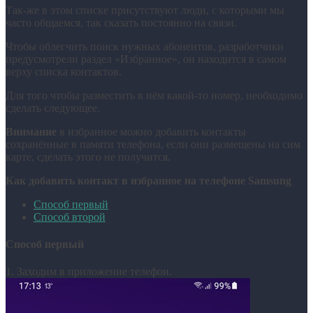
Так-же в этом списке присутствуют люди, с которыми мы
часто общаемся, так сказать постоянно на связи.
Чтобы облегчить поиск нужных абонентов, разработчики
предусмотрели раздел «Избранное», он находится в самом
верху списка контактов.
Для того чтобы разместить в нём какой-то номер, необходимо
сделать следующее.
Внимание
в избранное можно добавить контакты
сохранённые в памяти телефона, если они размещены на сим
карте, сделать этого не получится.
Как добавить контакт в избранное на телефоне Samsung
Способ первый
Способ второй
Способ первый
1. Заходим в приложение телефон.