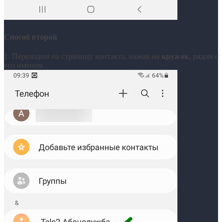
Способ второй
1. Переходим на страницу контакта, нажав на
кружок
, рядом с
его именем.