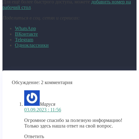
Для ещё более быстрого доступа, можете
добавить номер на
рабочий стол
.
Поделиться в соц. сетях и сервисах:
WhatsApp
ВКонтакте
Telegram
Одноклассники
Обсуждение: 2 комментария
Маруся
03.09.2023 : 11:56
Огромное спасибо за полезную информацию!
Только здесь нашла ответ на свой вопрос.
Ответить