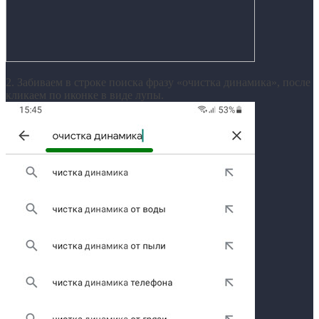
2. Забиваем в строке поиска фразу «очистка динамика», после
кликаем по иконке в виде лупы.