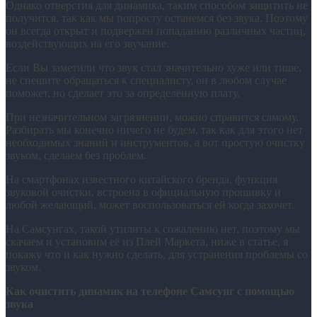
Однако отверстия для динамика, таким способом защитить не
получится, так как мы попросту останемся без звука. Поэтому
он всегда открыт и подвержен попаданию различных частиц,
воздействующих на его звучание.
Если Вы заметили что звук стал значительно хуже или тише,
не спешите обращаться к специалисту, он в любом случае
поможет, но сделает это за определённую плату.
При незначительном загрязнении, можно справится самому.
Разбирать мы конечно ничего не будем, так как для этого нет
необходимых знаний и инструментов, а вот простую очистку
звуком, сделаем без проблем.
На смартфонах известного китайского бренда, функция
звуковой очистки, встроена в официальную прошивку и
любой желающий, может воспользоваться ей когда захочет.
На Самсунгах, такой утилиты к сожалению нет, поэтому мы
скачаем и установим её из Плей Маркета, ниже в статье, я
покажу что и как нужно сделать, для устранения проблемы со
звуком.
Как очистить динамик на телефоне Самсунг с помощью
звука