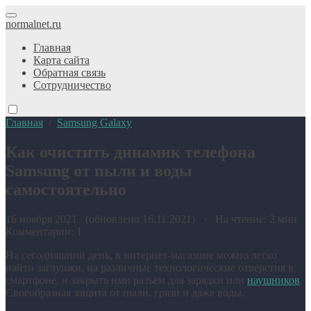
normalnet.ru
Главная
Карта сайта
Обратная связь
Сотрудничество
Главная
/
Samsung Galaxy
Как очистить динамик телефона
Samsung от пыли и воды
самостоятельно
16 ноября 2021 (обновлено 16.11.2021) · На чтение: 2 мин
Комментарии: 1
На сегодняшний день, в интернет-магазине можно легко
найти заглушки, на различные технологические отверстия в
смартфоне, и закрыть ими разъём для зарядки или
наушников
.
Своеобразная защита от пыли, грязи и даже воды.