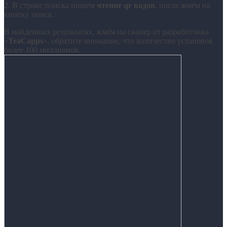
2. В строке поиска пишем
чтение qr кодов
, после жмём на
кнопку поиск.
В найденных результатах, жмём на сканер от разработчика
«
TeaCapps
«, обратите внимание, что количество установок
более 100 миллионов.