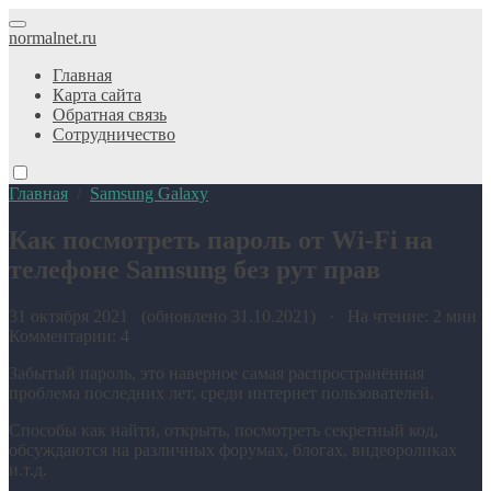
normalnet.ru
Главная
Карта сайта
Обратная связь
Сотрудничество
Главная
/
Samsung Galaxy
Как посмотреть пароль от Wi-Fi на
телефоне Samsung без рут прав
31 октября 2021 (обновлено 31.10.2021) · На чтение: 2 мин
Комментарии: 4
Забытый пароль, это наверное самая распространённая
проблема последних лет, среди интернет пользователей.
Способы как найти, открыть, посмотреть секретный код,
обсуждаются на различных форумах, блогах, видеороликах
и.т.д.