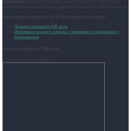
Внимание
посмотреть пароль можно только от той сети, к
которой подключен, узнать данные чужой сети, не получится.
Как узнать пароль от Wi-Fi на телефоне Самсунг
Делаем скриншот QR кода
Извлекаем из него пароль с помощью специального
приложения
Делаем скриншот QR кода
1. Заходим в настройки.