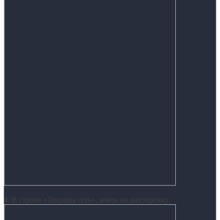
4. В строке «Текущая сеть», жмём на шестерёнку.