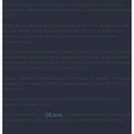
На мой взгляд, это происходит из за огромного количества
различных аккаунтов, и самое главное, поблажек, которые нам
даются.
Взять те-же данные авторизации от сети Wi-Fi, введя их один
раз, на любом мобильном устройстве, будь то телефон или
планшет, нам не придётся указывать их при повторном
подключении.
Спустя несколько месяцев, а может даже и лет, все ети данные
забываются, документ на котором они указаны, тоже исчезает
непонятным образом, после чего начинаются поиски по всему
интернету, поэтому Вы собственно здесь).
Но как говорится, безвыходных ситуаций не бывает, умельцы
находят различные методы открытия пароля, и от Вай Фай в
том числе.
Ниже я представлю простой способ, который помог мне,
надеюсь поможет и вам.
Мы вытащим его из
QR кода
, с помощью которого происходит
подключение к сети, для удобства, я разделю статью на две
части.