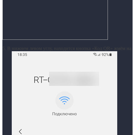
5. В нижнем левом углу, находится кнопка «Код QR» жмём на