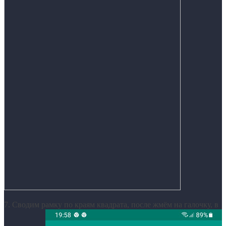
7. Сводим рамку по краям квадрата, после жмём на галочку, в