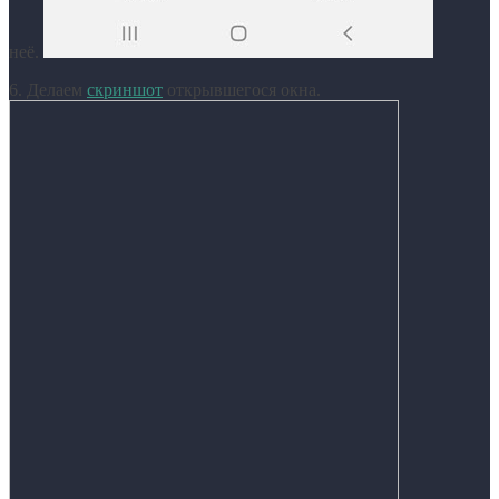
неё.
6. Делаем
скриншот
открывшегося окна.