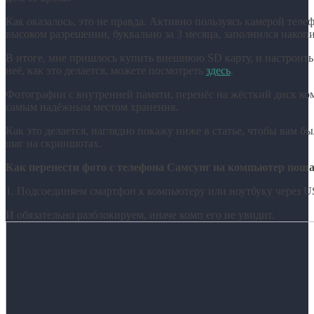
Как оказалось, это не правда. Активно пользуясь камерой теле
высоком разрешении, буквально за 3 месяца, заполнился накопи
В итоге, мне пришлось купить внешнюю SD карту, и настроить
неё, как это делается, можете посмотреть
здесь
.
Фотографии с внутренней памяти, перенёс на жёсткий диск ко
самым надёжным местом хранения.
Как это делается, наглядно покажу ниже в статье, чтобы вам б
шаг на скриншотах.
Как перенести фото с телефона Самсунг на компьютер пош
1. Подсоединяем смартфон к компьютеру или ноутбуку через U
И обязательно разблокируем, иначе комп его не увидит.