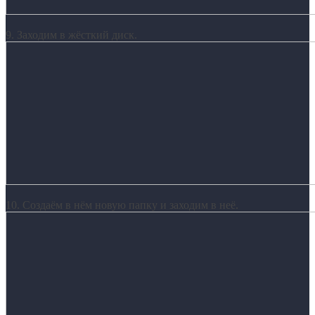
9. Заходим в жёсткий диск.
10. Создаём в нём новую папку и заходим в неё.