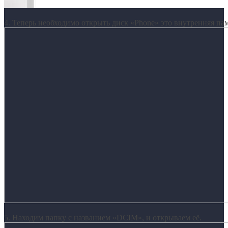
4. Теперь необходимо открыть диск «Phone» это внутренняя па
5. Находим папку с названием «DCIM», и открываем её.