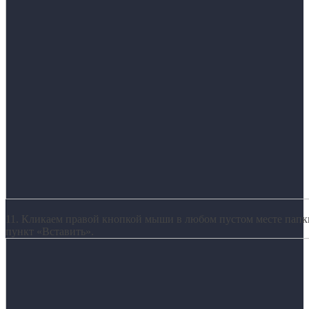
11. Кликаем правой кнопкой мыши в любом пустом месте папк
пункт «Вставить».