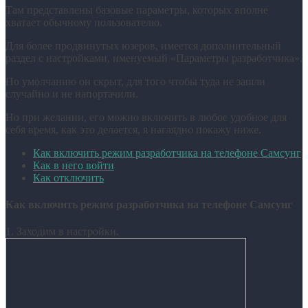
Там представлены базовые параметры, которых вполне
хватает обычному пользователю.
Для более продвинутых юзеров, имеется дополнительный
раздел с настройками, именуемый «Параметры разработчика».
По умолчанию он скрыт, для того чтобы туда не зашли
случайно и не напортачили.
Но при желании, его можно включить в любое удобное для
себя время, как это делается, я наглядно покажу ниже.
Как включить режим разработчика на телефоне Самсунг
Как в него войти
Как отключить
Как включить режим разработчика на телефоне Самсунг
1. Заходим в настройки.