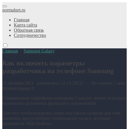
normalnet.ru
Главная
Карта сайта
Обратная связь
Сотрудничество
Главная
/
Samsung Galaxy
Как включить параметры
разработчика на телефоне Samsung
21 октября 2021 (обновлено 21.10.2021) · На чтение: 1 мин
Комментарии: 0
Современные смартфоны компании Самсунг, имеют огромное
количество различных функций и приложений.
Для того чтобы владелец сумел выставить нужные для себя
значения, предусмотрен специальный раздел, который
называется «Настройки».