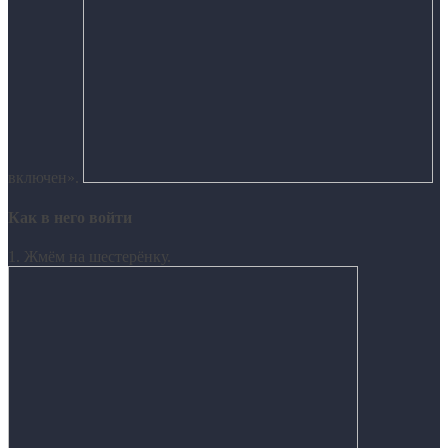
включен».
Как в него войти
1. Жмём на шестерёнку.