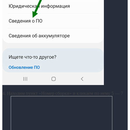
4. Находим пункт «Номер сборки» и кликаем по нему 5 — 7