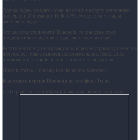
Однако чудес, ожидать тоже не стоит, на борту установлен
проверенный временем Helio G85, это довольно старая
рабочая лошадка.
Что касается технологии Bluetooth, то она здесь тоже
продвинутая «5 версия», но далеко не самая новая.
Кстати найти эту информацию в общих настройках, у меня не
получилось, благо имеется вспомогательное, бесплатное
приложение, которое предоставило нужные данные.
Ниже в статье, я покажу как им воспользоваться.
Как узнать версию Bluetooth на телефоне Tecno
1. Открываем Плей Маркет, нажав на соответствующую