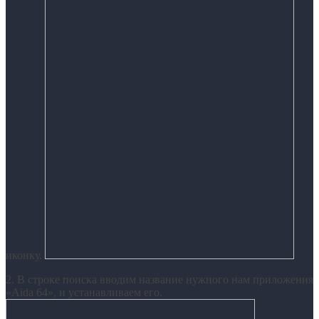
иконку.
2. В строке поиска вводим название нужного нам приложения
«Aida 64», и устанавливаем его.