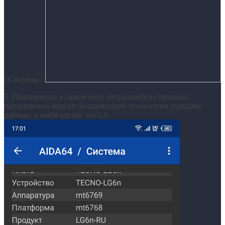
«Система».
5. Практически в самом низу открывшейся страницы,
представлена версия беспроводной технологии передачи
данных, в моём случае это 5.0.