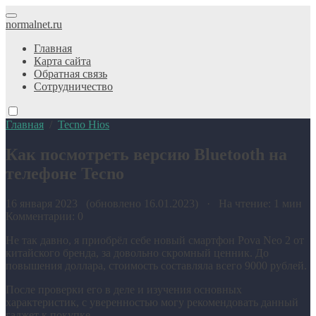
normalnet.ru
Главная
Карта сайта
Обратная связь
Сотрудничество
Главная
/
Tecno Hios
Как посмотреть версию Bluetooth на
телефоне Tecno
16 января 2023 (обновлено 16.01.2023) · На чтение: 1 мин
Комментарии: 0
Не так давно, я приобрёл себе новый смартфон Pova Neo 2 от
китайского бренда, за довольно скромный ценник. До
повышения доллара, стоимость составляла всего 9000 рублей.
После проверки его в деле и изучения основных
характеристик, с уверенностью могу рекомендовать данный
гаджет к покупке.