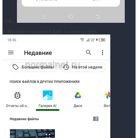
«ОК».
3. Находим походящий файл и жмём на него.