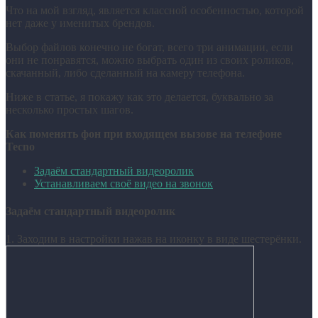
Что на мой взгляд, является классной особенностью, которой
нет даже у именитых брендов.
Выбор файлов конечно не богат, всего три анимации, если
они не понравятся, можно выбрать один из своих роликов,
скачанный, либо сделанный на камеру телефона.
Ниже в статье, я покажу как это делается, буквально за
несколько простых шагов.
Как поменять фон при входящем вызове на телефоне
Tecno
Задаём стандартный видеоролик
Устанавливаем своё видео на звонок
Задаём стандартный видеоролик
1. Заходим в настройки нажав на иконку в виде шестерёнки.