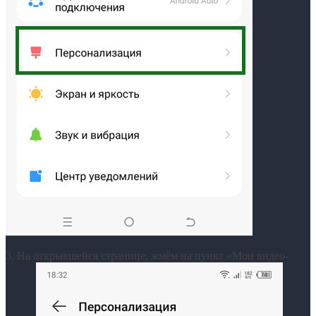
3. На открывшейся странице, жмём на пункт «Мои видео-