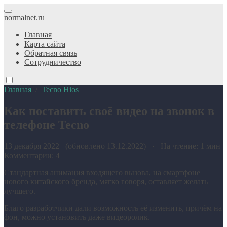
normalnet.ru
Главная
Карта сайта
Обратная связь
Сотрудничество
Главная
/
Tecno Hios
Как поставить своё видео на звонок в
телефоне Tecno
13 декабря 2022 (обновлено 13.12.2022) · На чтение: 1 мин
Комментарии: 4
Стандартная анимация входящего вызова, на смартфоне
нового китайского бренда, мягко говоря, оставляет желать
лучшего.
Благо разработчики дали возможность её изменить, причём на
фон, можно установить даже видеоролик.