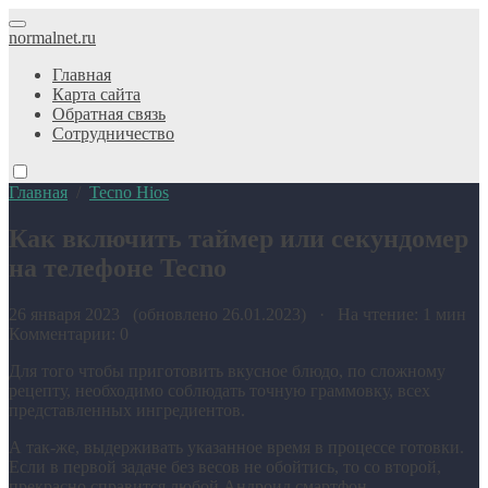
normalnet.ru
Главная
Карта сайта
Обратная связь
Сотрудничество
Главная
/
Tecno Hios
Как включить таймер или секундомер
на телефоне Tecno
26 января 2023 (обновлено 26.01.2023) · На чтение: 1 мин
Комментарии: 0
Для того чтобы приготовить вкусное блюдо, по сложному
рецепту, необходимо соблюдать точную граммовку, всех
представленных ингредиентов.
А так-же, выдерживать указанное время в процессе готовки.
Если в первой задаче без весов не обойтись, то со второй,
прекрасно справится любой Андроид смартфон.