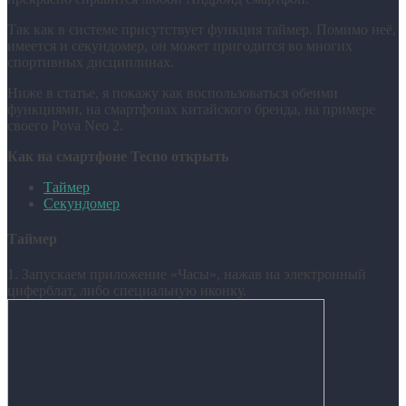
Так как в системе присутствует функция таймер. Помимо неё,
имеется и секундомер, он может пригодится во многих
спортивных дисциплинах.
Ниже в статье, я покажу как воспользоваться обеими
функциями, на смартфонах китайского бренда, на примере
своего Pova Neo 2.
Как на смартфоне Tecno открыть
Таймер
Секундомер
Таймер
1. Запускаем приложение «Часы», нажав на электронный
циферблат, либо специальную иконку.