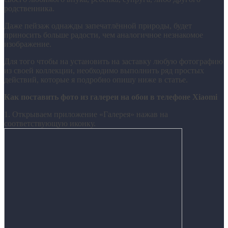
родственника.
Даже пейзаж однажды запечатлённой природы, будет
приносить больше радости, чем аналогичное незнакомое
изображение.
Для того чтобы на установить на заставку любую фотографию
из своей коллекции, необходимо выполнить ряд простых
действий, которые я подробно опишу ниже в статье.
Как поставить фото из галереи на обои в телефоне Xiaomi
1. Открываем приложение «Галерея» нажав на
соответствующую иконку.