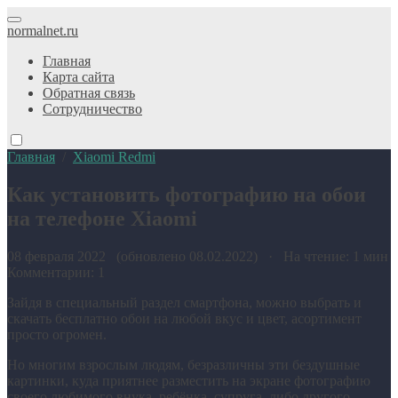
normalnet.ru
Главная
Карта сайта
Обратная связь
Сотрудничество
Главная
/
Xiaomi Redmi
Как установить фотографию на обои
на телефоне Xiaomi
08 февраля 2022 (обновлено 08.02.2022) · На чтение: 1 мин
Комментарии: 1
Зайдя в специальный раздел смартфона, можно выбрать и
скачать бесплатно обои на любой вкус и цвет, асортимент
просто огромен.
Но многим взрослым людям, безразличны эти бездушные
картинки, куда приятнее разместить на экране фотографию
своего любимого внука, ребёнка, супруга, либо другого