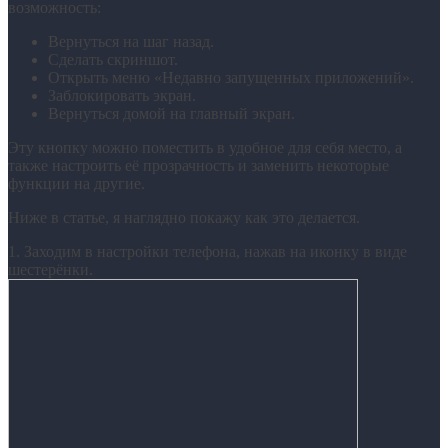
возможность:
Вернуться на шаг назад.
Сделать скриншот.
Открыть меню «Недавно запущенных приложений».
Заблокировать экран.
Вернуться домой на главный экран.
Эту кнопку можно поместить в удобное для себя место, а
также настроить её прозрачность и заменить некоторые
функции на другие.
Ниже в статье, я наглядно покажу как это делается.
1. Заходим в настройки телефона, нажав на иконку в виде
шестерёнки.