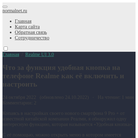
normalnet.ru
Главная
Карта сайта
Обратная связь
Сотрудничество
Главная
/
Realme UI 3.0
Что за функция удобная кнопка на
телефоне Realme как её включить и
настроить
24 октября 2022 (обновлено 24.10.2022) · На чтение: 1 мин
Комментарии: 2
Копаясь в настройках своего нового смартфона 9 Pro + от
известной китайской компании Реалми, я обнаружил одну
интересную функцию, которая называется «Удобная кнопка».
С её помощью, можно открыть меню в котором имеется