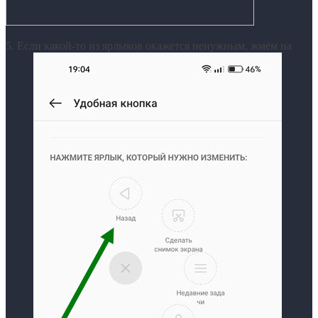
5. Если какой-то из ярлыков окажется ненужным, жмём на