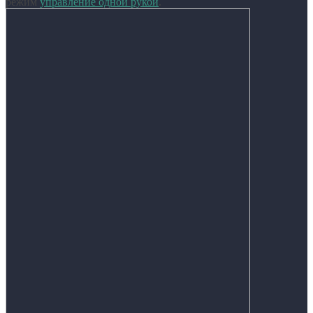
режим
управление одной рукой
.