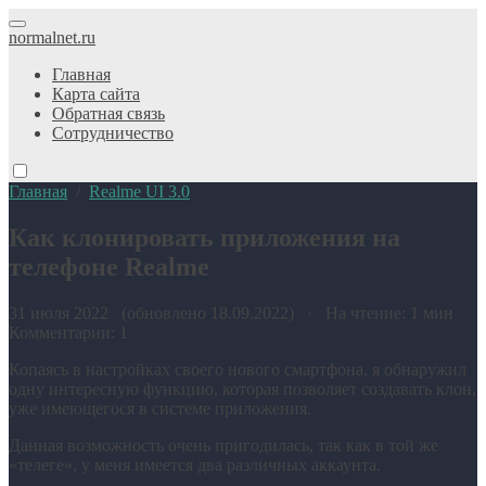
normalnet.ru
Главная
Карта сайта
Обратная связь
Сотрудничество
Главная
/
Realme UI 3.0
Как клонировать приложения на
телефоне Realme
31 июля 2022 (обновлено 18.09.2022) · На чтение: 1 мин
Комментарии: 1
Копаясь в настройках своего нового смартфона, я обнаружил
одну интересную функцию, которая позволяет создавать клон,
уже имеющегося в системе приложения.
Данная возможность очень пригодилась, так как в той же
«телеге», у меня имеется два различных аккаунта.