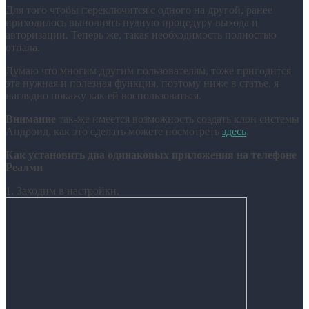
Для того чтобы переключится с одного на другой, ранее
приходилось выполнять нудную процедуру выхода и
авторизации. Теперь же, такая необходимость полностью
отпала.
Думаю что многим другим пользователям, тоже пригодится
эта нужная и полезная функция, поэтому ниже в статье, я
наглядно покажу как ей воспользоваться.
Внимание
так-же имеется возможность создать клон системы
Андроид, как это сделать можете посмотреть
здесь
.
Как установить два одинаковых приложения на телефоне
Реалми
1. Заходим в настройки.