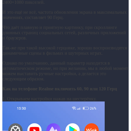
2400×1080 пикселей.
И это ещё не всё, частота обновления экрана в максимальных
значениях, составляет 90 Герц.
Что даёт плавную и приятную картинку, при скроллинге
длинных страниц социальных сетей, различных приложений
и браузеров.
Так-же при такой высокой герцовке, хорошо воспроизводятся
динамичные сцены в фильмах и шутерных играх.
Однако по умолчанию, данный параметр находится в
автоматическом режиме, но при желании, мы в любой момент
можем выставить ручные настройки, а делается это
следующим образом.
Как на телефоне Realme включить 60, 90 или 120 Герц
1. Открываем настройки нажав на шестерёнку.