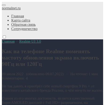
normalnet.ru
Главная
Карта сайта
Обратная связь
Сотрудничество
Главная
/
Realme UI 3.0
Как на телефоне Realme поменять
частоту обновления экрана включить
90Гц или 120Гц
09 июля 2022 (обновлено 09.07.2022) · На чтение: 1 мин
Комментарии: 4
Не так давно, я приобрёл себе новый смартфон 9 Pro + от
известного китайского бренда Реалми, о чём ничуть не жалею.
Одним из его многих достоинств, является качественный
Super AMOLED дисплей с Full HD+ разрешением, на