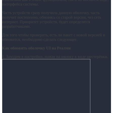
интерфейса системы.
Часть устройств сразу получила данную оболочку, часть
получит постепенно, обновясь со старой версии, чез сеть
интернет. Приоритет устройств, будет определятся
разработчиками.
Для того чтобы проверить, есть ли пакет с новой версией и
обновится, необходимо сделать следующее.
Как обновить оболочку UI на Реалми
1. Заходим в настройки, нажав на иконку в виде шестерёнки.