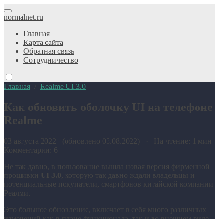
normalnet.ru
Главная
Карта сайта
Обратная связь
Сотрудничество
Главная
/
Realme UI 3.0
Как обновить оболочку UI на телефоне
Realme
03 августа 2022 (обновлено 03.08.2022) · На чтение: 1 мин
Комментарии: 6
Не так давно, в пользование вышла новая версия фирменной
прошивки
UI 3.0
, которую так давно ждали владельцы и
потенциальные покупатели, смартфонов китайской компании
Реалми.
Это большое обновление, включает в себя много различных
изменений как в плане функционала, так и во внешнем виде,