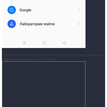
3. В самом верху открывшейся страницы, указана нужная нам
информация, жмём на этот пункт.