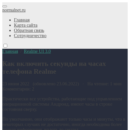
normalnet.ru
Главная
Карта сайта
Обратная связь
Сотрудничество
Главная
/
Realme UI 3.0
Как включить секунды на часах
телефона Realme
23 июня 2022 (обновлено 23.06.2022) · На чтение: 1 мин
Комментарии: 2
Практически все устройства, работающие под управлением
операционной системы Андроид, имеют часы в строке
состояния сверху.
По умолчанию, они отображают только часы и минуты, что в
некоторых случаях не достаточно, иногда необходима более
точная информация, вплоть до секунд.