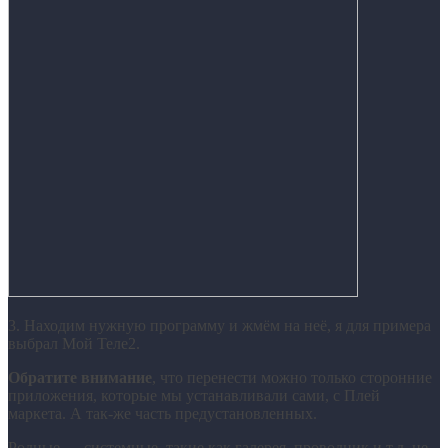
3. Находим нужную программу и жмём на неё, я для примера
выбрал Мой Теле2.
Обратите внимание
, что перенести можно только сторонние
приложения, которые мы устанавливали сами, с Плей
маркета. А так-же часть предустановленных.
Родные — системные, такие как галерея, проводник и.т.д, не