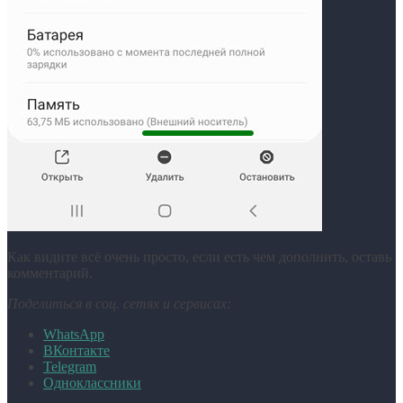
Как видите всё очень просто, если есть чем дополнить, оставь
комментарий.
Поделиться в соц. сетях и сервисах:
WhatsApp
ВКонтакте
Telegram
Одноклассники