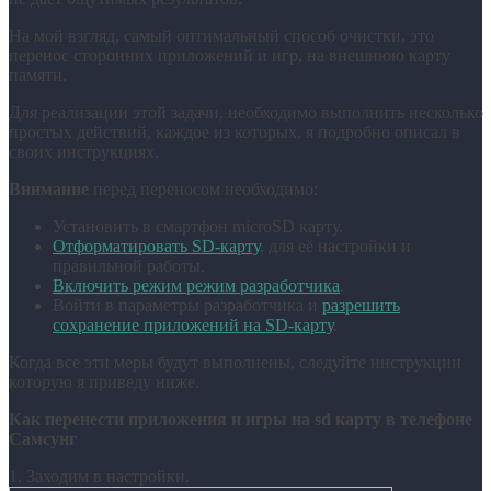
На мой взгляд, самый оптимальный способ очистки, это
перенос сторонних приложений и игр, на внешнюю карту
памяти.
Для реализации этой задачи, необходимо выполнить несколько
простых действий, каждое из которых, я подробно описал в
своих инструкциях.
Внимание
перед переносом необходимо:
Установить в смартфон microSD карту.
Отформатировать SD-карту
, для её настройки и
правильной работы.
Включить режим режим разработчика
.
Войти в параметры разработчика и
разрешить
сохранение приложений на SD-карту
.
Когда все эти меры будут выполнены, следуйте инструкции
которую я приведу ниже.
Как перенести приложения и игры на sd карту в телефоне
Самсунг
1. Заходим в настройки.