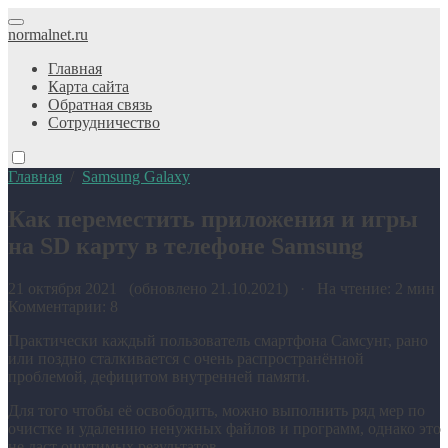
normalnet.ru
Главная
Карта сайта
Обратная связь
Сотрудничество
Главная
/
Samsung Galaxy
Как переместить приложения и игры
на SD карту в телефоне Samsung
21 октября 2021 (обновлено 21.10.2021) · На чтение: 2 мин
Комментарии: 8
Практически каждый пользователь смартфона Самсунг, рано
или поздно сталкивается с очень распространённой
проблемой, дефицитом внутренней памяти.
Для того чтобы её освободить, можно выполнить ряд мер по
очистке и удалению ненужных файлов и программ, однако это
не даст ощутимых результатов.